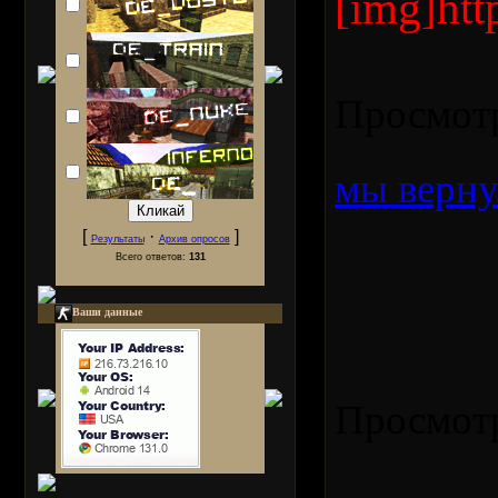
[img]htt
Просмот
мы верну
[
·
]
Результаты
Архив опросов
Всего ответов:
131
Ваши данные
Просмот