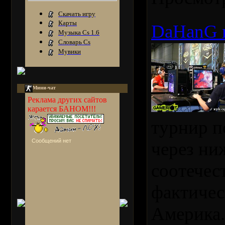
Скачать игру
Карты
DaHanG в
Музыка Сs 1.6
Словарь Сs
Мувики
Мини-чат
Реклама других сайтов
карается БАНОМ!!!
турнир п
через ни
соотечес
фактичес
Америка.