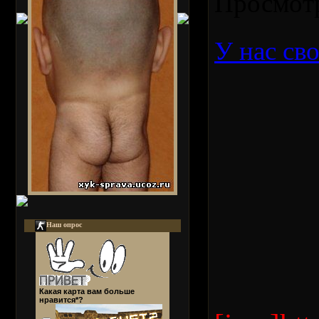
Просмот
У нас сво
Наш опрос
Какая карта вам больше
нравится*?