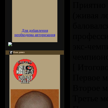
Приятно 
(живая л
баловался
Для добавления
професси
необходима авторизация
экс-чемп
Наш девиз
чемпионо
[ Итогов
Первое 
Второе м
Третье м